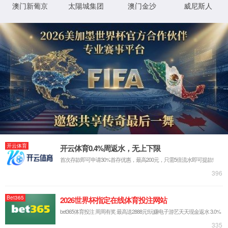
企业新闻
行业新闻
公示项目
项目展示
下载中心
认证服务
认证领域
认证规则
认证证书样式
认证证书查询
收费标准
联系我们
加入我们

88038威尼斯首页
信息公开

组织机构
荣誉资质
业务领域

工业与建筑材料检测
生态环境监测
职业卫生检测与评价
房屋安全鉴定咨询
工程专项检测
建筑节能与低碳技术
生
态环境咨询服务
新闻资讯

企业新闻
行业新闻
公示项目
项目展示
下载中心
认证服务

认证领域
认证规则
认证证书样式
认证证书查询
收费标准