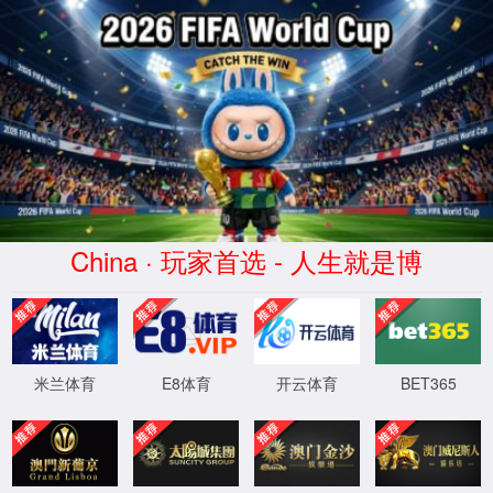
88038威尼斯(中国)品牌公司-检
测中心
010-81700908
88038威尼斯首页
信息公开
组织机构
荣誉资质
业务领域
工业与建筑材料检测
生态环境监测
职业卫生检测与评价
房屋安全鉴定咨询
工程专项检测
建筑节能与低碳技术
生
态环境咨询服务
新闻资讯