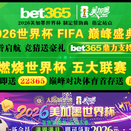
检测中心
房屋安全鉴定咨询
工程专项检测
建筑节能与低碳技术
生态环境咨