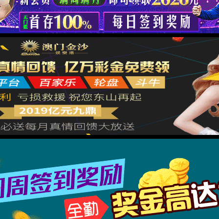
房屋安全鉴定咨询
工程专项检测
建筑节能与低碳技术
生态环境咨