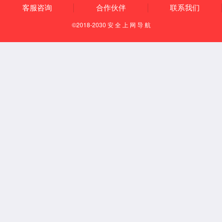
业务领域
多种类型建设项目验收监测
荣誉资质
除了被认可相关资质外，还具备多领域的行业资质
下载中心
相关资料、文件等下载